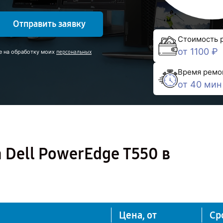
Отправить заявку
Стоимость 
от 1100 ₽
е на обработку моих
персональных
Время ремо
от 40 мин
 Dell PowerEdge T550 в
Цена, от
Ср