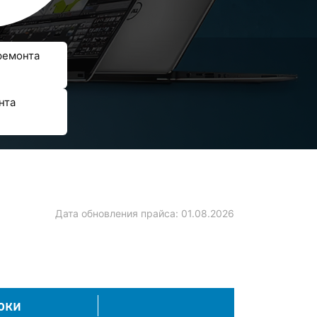
ремонта
нта
Дата обновления прайса:
01.08.2026
оки