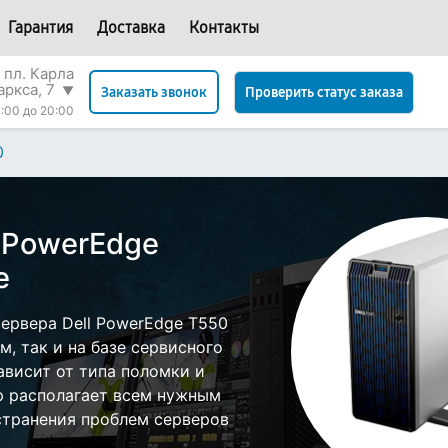
Гарантия
Доставка
Контакты
 пл. Карла
аркса, 7
▼
Проверить статус заказа
Заказать звонок
:00 до 20:00
0
l PowerEdge
е
ервера Dell PowerEdge T550
, так и на базе сервисного
ависит от типа поломки и
р располагает всем нужным
странения проблем серверов