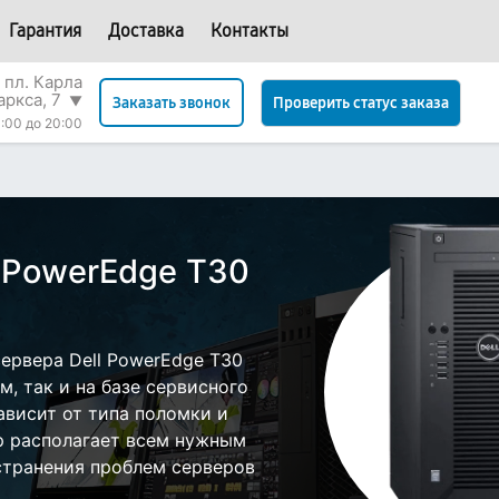
Гарантия
Доставка
Контакты
 пл. Карла
аркса, 7
▼
Проверить статус заказа
Заказать звонок
:00 до 20:00
l PowerEdge T30
ервера Dell PowerEdge T30
, так и на базе сервисного
ависит от типа поломки и
р располагает всем нужным
странения проблем серверов