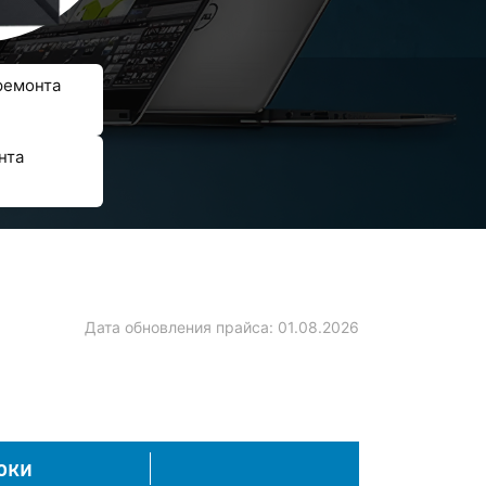
ремонта
нта
Дата обновления прайса:
01.08.2026
оки