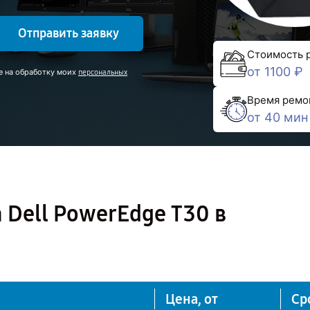
Отправить заявку
Стоимость 
от 1100 ₽
е на обработку моих
персональных
Время ремо
от 40 мин
 Dell PowerEdge T30 в
Цена, от
Ср