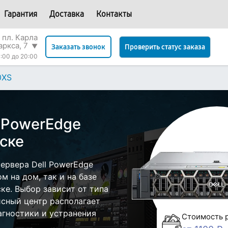
Гарантия
Доставка
Контакты
 пл. Карла
аркса, 7
▼
Проверить статус заказа
Заказать звонок
:00 до 20:00
0XS
l PowerEdge
ске
ервера Dell PowerEdge
м на дом, так и на базе
ке. Выбор зависит от типа
исный центр располагает
гностики и устранения
Стоимость 