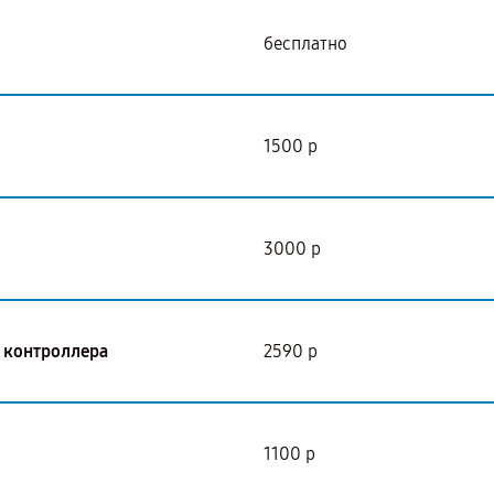
бесплатно
1500 р
3000 р
I контроллера
2590 р
1100 р