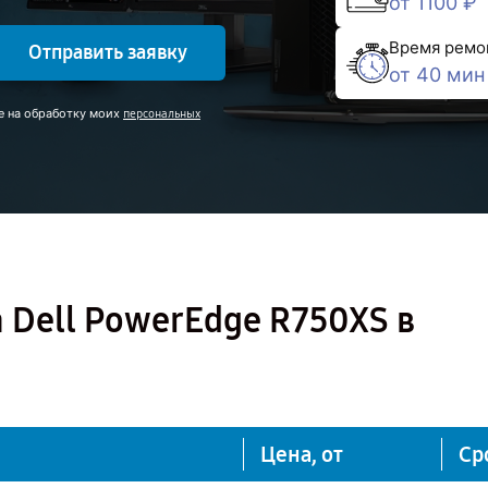
от 1100 ₽
Время ремо
Отправить заявку
от 40 мин
е на обработку моих
персональных
 Dell PowerEdge R750XS в
Цена, от
Ср