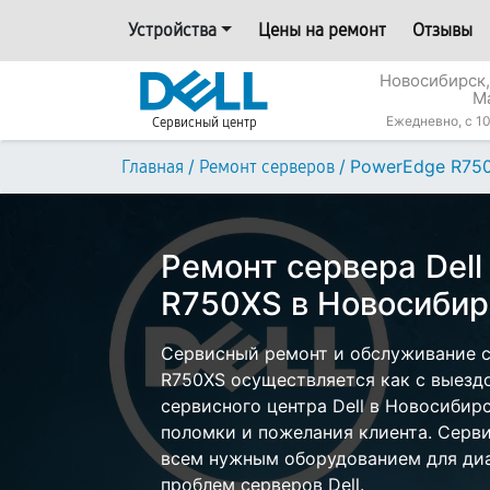
Устройства
Цены на ремонт
Отзывы
Новосибирск,
М
Ежедневно, с 10
Сервисный центр
/
/
PowerEdge R75
Главная
Ремонт серверов
Ремонт сервера Del
R750XS в Новосибир
Сервисный ремонт и обслуживание с
R750XS осуществляется как с выездо
сервисного центра Dell в Новосибирс
поломки и пожелания клиента. Серв
всем нужным оборудованием для диа
проблем серверов Dell.