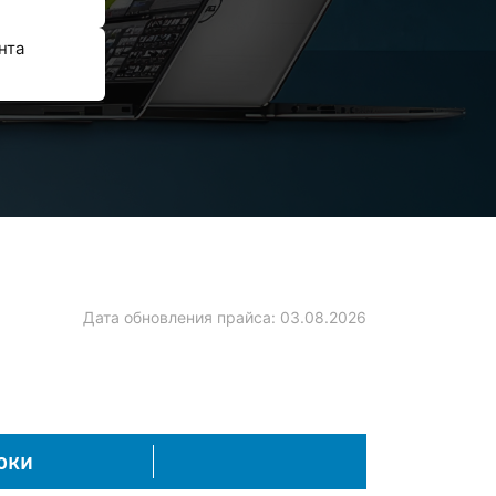
нта
Дата обновления прайса:
03.08.2026
оки