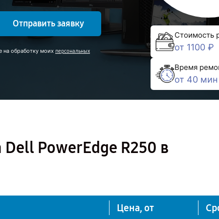
Отправить заявку
Стоимость 
от 1100 ₽
е на обработку моих
персональных
Время ремо
от 40 мин
 Dell PowerEdge R250 в
Цена, от
Ср