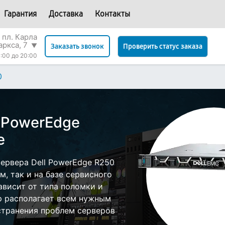
Гарантия
Доставка
Контакты
 пл. Карла
аркса, 7
▼
Проверить статус заказа
Заказать звонок
:00 до 20:00
0
l PowerEdge
е
ервера Dell PowerEdge R250
, так и на базе сервисного
ависит от типа поломки и
р располагает всем нужным
странения проблем серверов