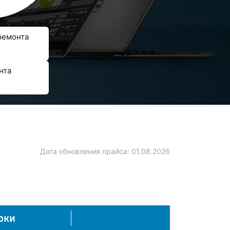
ремонта
нта
Дата обновления прайса:
01.08.2026
оки