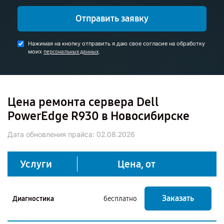
Отправить заявку
Нажимая на кнопку отправить я даю свое согласие на обработку
моих
.
персональных данных
Цена ремонта сервера Dell
PowerEdge R930 в Новосибирске
Дата обновления прайса:
02.08.2026
Услуги
Цена, от
Заказать
Диагностика
бесплатно