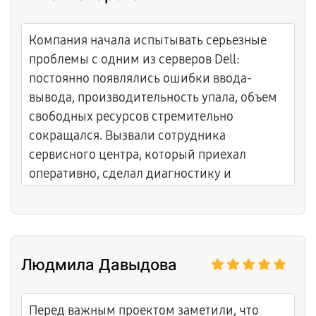
Компания начала испытывать серьезные
проблемы с одним из серверов Dell:
постоянно появлялись ошибки ввода-
вывода, производительность упала, объем
свободных ресурсов стремительно
сокращался. Вызвали сотрудника
сервисного центра, который приехал
оперативно, сделал диагностику и
определил причину: жесткий диск
выработал свой ресурс. Было предложено
купить новый диск и перенести на него
данные. Вопрос решен в сжатые сроки, и
Людмила Давыдова
компания смогла продолжить работу без
потерь.
Перед важным проектом заметили, что