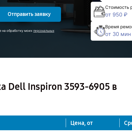
Стоимость 
Отправить заявку
от 950 ₽
Время ремо
е на обработку моих
персональных
от 30 мин
 Dell Inspiron 3593-6905 в
Цена, от
Ср