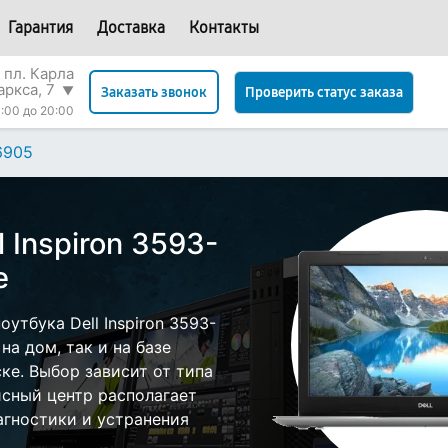
Гарантия
Доставка
Контакты
 пл. Карла
аркса, 7
▼
Проверить статус заказа
Заказать звонок
:00 до 20:00
6905
 Inspiron 3593-
е
утбука Dell Inspiron 3593-
а дом, так и на базе
ке. Выбор зависит от типа
исный центр располагает
гностики и устранения