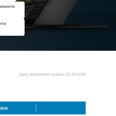
ремонта
нта
Дата обновления прайса:
03.08.2026
оки